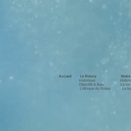
Accueil
Le Rotary
Notre
Historique
Histor
Objectifs & Buts
L
a vi
L'
éthique du Rotary
Le
b