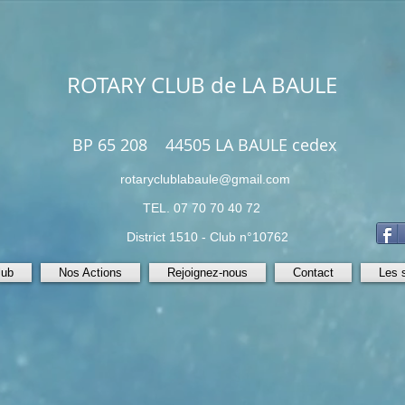
ROTARY CLUB de LA BAULE
BP 65 208 44505 LA BAULE cedex
rotaryclublabaule@gmail.com
TEL. 07 70 70 40 72
District 1510 - Club n°10762
lub
Nos Actions
Rejoignez-nous
Contact
Les s