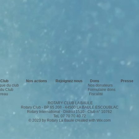
 Club
Nos actions
Rejoignez nous
Dons
Presse
ique du club
Nos donateurs
e du Club
F
ormulaire dons
ureau
Fiscalité
ROTARY CLUB LA BAULE
Rotary Club - BP 65 208 - 44500 LA BAULE ESCOUBLAC
Rotary International - District 1510 - Club n° 10762
TeL 07 70 70 40 72
© 2023 by Rotary La Baule created with
Wix.com