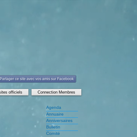
Partager ce site avec vos amis sur Facebook
ites officiels
Connection Membres
Agenda
Annuaire
Anniversaires
Bulletin
Comité