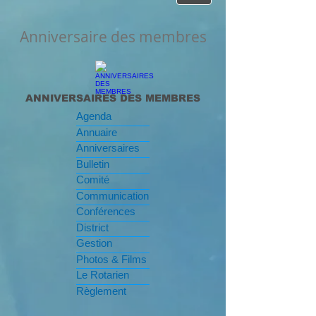
Anniversaire des membres
ANNIVERSAIRES DES MEMBRES
Agenda
Annuaire
Anniversaires
Bulletin
Comité
Communication
Conférences
District
Gestion
Photos & Films
Le Rotarien
Règlement